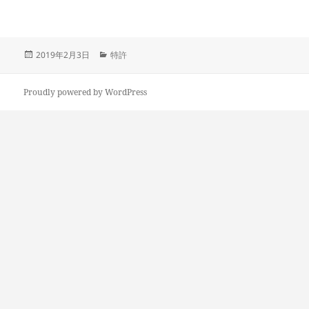
投
カ
2019年2月3日
特許
稿
テ
日:
ゴ
リ
Proudly powered by WordPress
ー