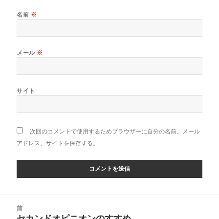
名前
※
メール
※
サイト
次回のコメントで使用するためブラウザーに自分の名前、メール
アドレス、サイトを保存する。
投
前
稿
セカンドオピニオンのすすめ
前