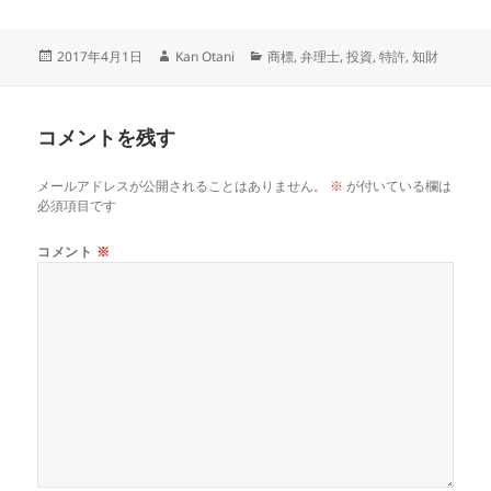
投
作
カ
2017年4月1日
Kan Otani
商標
,
弁理士
,
投資
,
特許
,
知財
稿
成
テ
日:
者
ゴ
リ
コメントを残す
ー
メールアドレスが公開されることはありません。
※
が付いている欄は
必須項目です
コメント
※