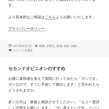
す。
より具体的なご相談は
こちら
よりお願いいたします。
プライバシーポリシー
投
カ
2017年4月1日
商標
,
弁理士
,
投資
,
特許
,
知財
稿
六本木通りオフィスアワー に
テ
コメントを残す
日:
ゴ
リ
ー
セカンドオピニオンのすすめ
お腹に違和感を覚えて病院に行ってみたら「ガンです。
ガンなので、すぐに手術して摘出します」と言われたら
どうされますか。
多くの方は「家族と相談させてください」「もう一度詳
しく説明をお願いします」「少し考えたいです」といっ