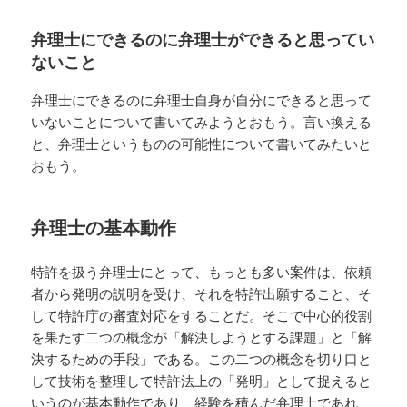
日:
ゴ
リ
弁理士にできるのに弁理士ができると思ってい
ー
ないこと
弁理士にできるのに弁理士自身が自分にできると思って
いないことについて書いてみようとおもう。言い換える
と、弁理士というものの可能性について書いてみたいと
おもう。
弁理士の基本動作
特許を扱う弁理士にとって、もっとも多い案件は、依頼
者から発明の説明を受け、それを特許出願すること、そ
して特許庁の審査対応をすることだ。そこで中心的役割
を果たす二つの概念が「解決しようとする課題」と「解
決するための手段」である。この二つの概念を切り口と
して技術を整理して特許法上の「発明」として捉えると
いうのが基本動作であり、経験を積んだ弁理士であれ