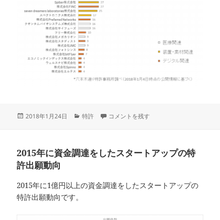
投
カ
2015年のスタートアップの調達状況・特
2018年1月24日
特許
コメントを残す
稿
テ
日:
ゴ
リ
2015年に資金調達をしたスタートアップの特
ー
許出願動向
2015年に1億円以上の資金調達をしたスタートアップの
特許出願動向です。