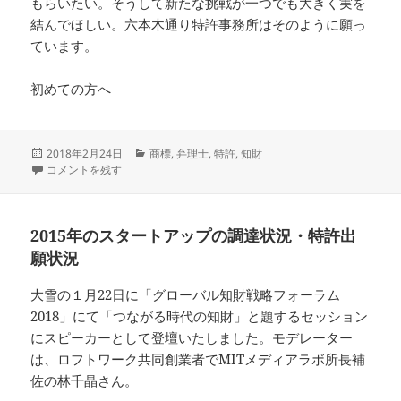
もらいたい。そうして新たな挑戦が一つでも大きく実を
結んでほしい。六本木通り特許事務所はそのように願っ
ています。
初めての方へ
投
カ
2018年2月24日
商標
,
弁理士
,
特許
,
知財
稿
六本木通り特許事務所からの三つのお約束 に
テ
コメントを残す
日:
ゴ
リ
ー
2015年のスタートアップの調達状況・特許出
願状況
大雪の１月22日に「グローバル知財戦略フォーラム
2018」にて「つながる時代の知財」と題するセッション
にスピーカーとして登壇いたしました。モデレーター
は、ロフトワーク共同創業者でMITメディアラボ所長補
佐の林千晶さん。