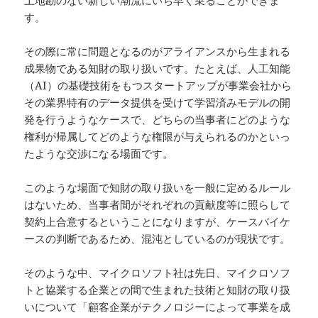
土地勘のない新しい潮流にいち早く乗ることができま
す。
その際に常に問題となるのがアライアンスから生まれる
成果物である知財の取り扱いです。たとえば、人工知能
（AI）の基礎技術をもつスタートアップが事業会社から
その業界特有のデータ提供を受けて学習済みモデルの開
発を行うようなケースで、どちらの当事者にどのような
権利が帰属してどのような権限が与えられるのかといっ
たような交渉になる場面です。
このような場面で知財の取り扱いを一般に定めるルール
はないため、当事者間がそれぞれの貢献度等に照らして
契約上合意するということになりますが、ケースバイケ
ースの判断であるため、混沌としているのが現状です。
そのような中、マイクロソフト社は先日、マイクロソフ
トと協業する企業との間で生まれた技術と知財の取り扱
いについて「顧客企業がテクノロジーによって事業を成