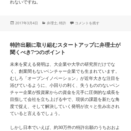
れないですね。
投
カ
セカンドオピニオンのすすめ に
2017年3月4日
弁理士
,
特許
コメントを残す
稿
テ
日:
ゴ
リ
特許出願に取り組むスタートアップに弁理士が
ー
聞くべき7つのポイント
未来を変える発明は、大企業や大学の研究所だけでな
く、創業間もないベンチャー企業でも生まれています。
むしろ「オープンイノベーション」が近年大きな注目を
浴びているように、小回りの利く、失うもののないベン
チャー企業が投資家からの資金を元手に圧倒的な成長を
目指して会社を立ち上げる中で、現状の課題を新たな角
度で捉え、そして解決していく発明が次々と生み出され
ていると言えるでしょう。
しかし日本でいえば、約30万件の特許出願のうちおおよ