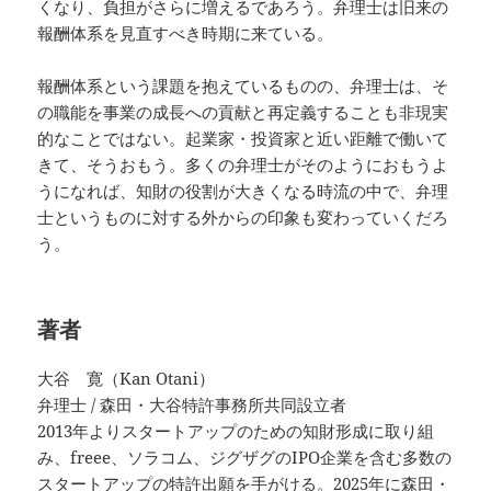
くなり、負担がさらに増えるであろう。弁理士は旧来の
報酬体系を見直すべき時期に来ている。
報酬体系という課題を抱えているものの、弁理士は、そ
の職能を事業の成長への貢献と再定義することも非現実
的なことではない。起業家・投資家と近い距離で働いて
きて、そうおもう。多くの弁理士がそのようにおもうよ
うになれば、知財の役割が大きくなる時流の中で、弁理
士というものに対する外からの印象も変わっていくだろ
う。
著者
大谷 寛（Kan Otani）
弁理士 / 森田・大谷特許事務所共同設立者
2013年よりスタートアップのための知財形成に取り組
み、freee、ソラコム、ジグザグのIPO企業を含む多数の
スタートアップの特許出願を手がける。2025年に森田・