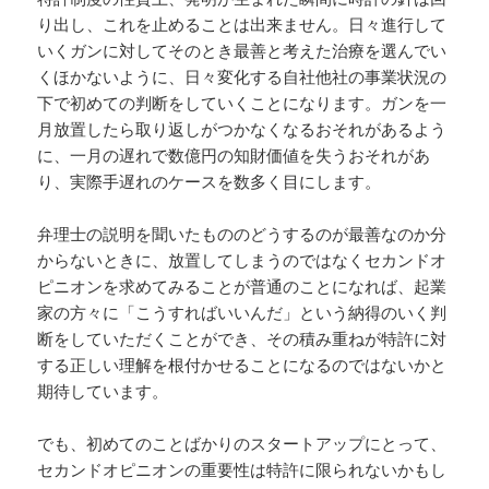
り出し、これを止めることは出来ません。日々進行して
いくガンに対してそのとき最善と考えた治療を選んでい
くほかないように、日々変化する自社他社の事業状況の
下で初めての判断をしていくことになります。ガンを一
月放置したら取り返しがつかなくなるおそれがあるよう
に、一月の遅れで数億円の知財価値を失うおそれがあ
り、実際手遅れのケースを数多く目にします。
弁理士の説明を聞いたもののどうするのが最善なのか分
からないときに、放置してしまうのではなくセカンドオ
ピニオンを求めてみることが普通のことになれば、起業
家の方々に「こうすればいいんだ」という納得のいく判
断をしていただくことができ、その積み重ねが特許に対
する正しい理解を根付かせることになるのではないかと
期待しています。
でも、初めてのことばかりのスタートアップにとって、
セカンドオピニオンの重要性は特許に限られないかもし