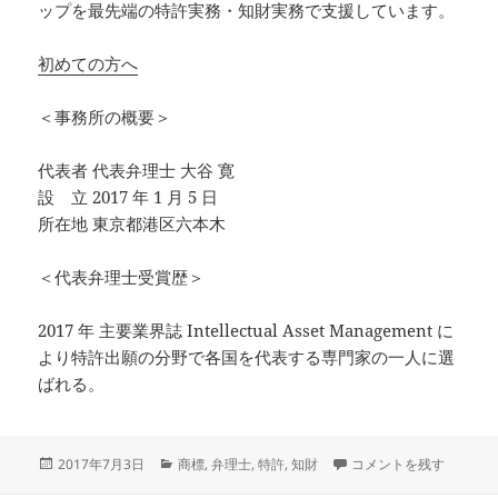
ップを最先端の特許実務・知財実務で支援しています。
初めての方へ
＜事務所の概要＞
代表者 代表弁理士 大谷 寛
設 立 2017 年 1 月 5 日
所在地 東京都港区六本木
＜代表弁理士受賞歴＞
2017 年 主要業界誌 Intellectual Asset Management に
より特許出願の分野で各国を代表する専門家の一人に選
ばれる。
投
カ
[プレスリリース] 資
2017年7月3日
商標
,
弁理士
,
特許
,
知財
コメントを残す
稿
テ