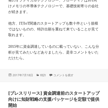
けメモリの半導体テクノロジーで、基礎技術寄りの会社
が続きます。
他方、IT/IoT関連のスタートアップも数十件という規模
ではないものの、特許出願を重ねて来ていることが見て
取れます。
2015年に資金調達しているのに載っていない、こんな分
析が見てみたいなどありましたら、是非コメントをいた
だけたら。
投
カ
2015年に資金調達をしたスタートアップ
2017年7月18日
特許
コメントを残す
稿
テ
日:
ゴ
リ
[プレスリリース] 資金調達前のスタートアップ
ー
向けに知財戦略の支援パッケージを定額で提供
開始