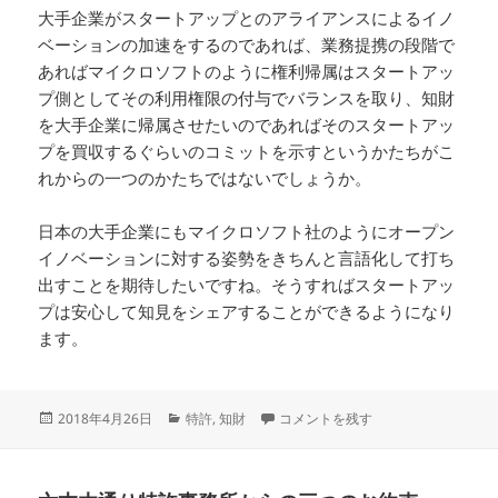
大手企業がスタートアップとのアライアンスによるイノ
ベーションの加速をするのであれば、業務提携の段階で
あればマイクロソフトのように権利帰属はスタートアッ
プ側としてその利用権限の付与でバランスを取り、知財
を大手企業に帰属させたいのであればそのスタートアッ
プを買収するぐらいのコミットを示すというかたちがこ
れからの一つのかたちではないでしょうか。
日本の大手企業にもマイクロソフト社のようにオープン
イノベーションに対する姿勢をきちんと言語化して打ち
出すことを期待したいですね。そうすればスタートアッ
プは安心して知見をシェアすることができるようになり
ます。
投
カ
オープンイノベーションのこれからの
2018年4月26日
特許
,
知財
コメントを残す
稿
テ
日:
ゴ
リ
ー