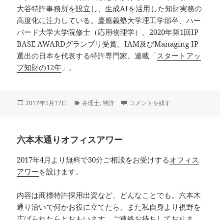
大谷特許事務所を設立し、生成AIを活用した知財実務の
高度化に注力している。慶應義塾大学理工学部卒、ハー
バード大学大学院修士（応用物理学）。2020年第1回IP
BASE AWARDグランプリ受賞。IAM及びManaging IP
選出の日本を代表する特許専門家。連載「
スタートアッ
プ知財の12年
」。
投
カ
弁理士にできるのに弁理士ができ
2017年5月17日
弁理士
,
特許
コメントを残す
稿
テ
日:
ゴ
リ
六本木通りオフィスアワー
ー
2017年4月より無料で30分ご相談をお受けする
オフィス
アワー
を設けます。
内容は商標特許採用出資など、どんなことでも。六本木
通り沿いで何かお役に立てたら、また私自身より視野を
広げられたらとおもいます。ご連絡お待ちしておりま